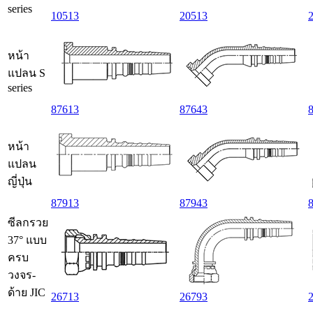
series
10513
20513
หน้า
แปลน S
series
87613
87643
หน้า
แปลน
ญี่ปุ่น
87913
87943
ซีลกรวย
37° แบบ
ครบ
วงจร-
ด้าย JIC
26713
26793