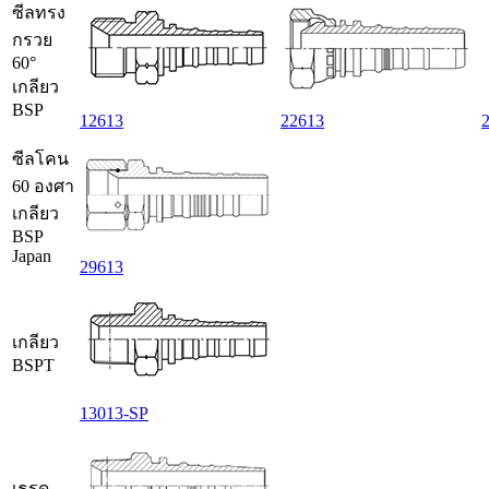
ซีลทรง
กรวย
60°
เกลียว
BSP
12613
22613
ซีลโคน
60 องศา
เกลียว
BSP
Japan
29613
เกลียว
BSPT
13013-SP
เธรด