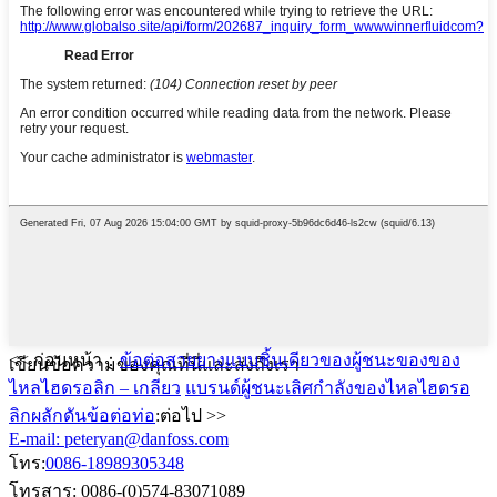
<< ก่อนหน้า：
ข้อต่อสายยางแบบชิ้นเดียวของผู้ชนะของของ
เขียนข้อความของคุณที่นี่และส่งถึงเรา
ไหลไฮดรอลิก – เกลียว
แบรนด์ผู้ชนะเลิศกำลังของไหลไฮดรอ
ลิกผลักดันข้อต่อท่อ
:ต่อไป >>
E-mail: peteryan@danfoss.com
โทร:
0086-18989305348
โทรสาร: 0086-(0)574-83071089