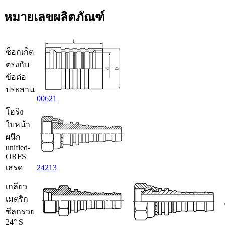
หมายเลขผลิตภัณฑ์
ซ็อกเก็ต
ตรงกับ
ข้อต่อ
ประสาน
00621
โอริง
ใบหน้า
ผนึก
unified-
ORFS
เธรด
24213
เกลียว
เมตริก
ซีลกรวย
24° S