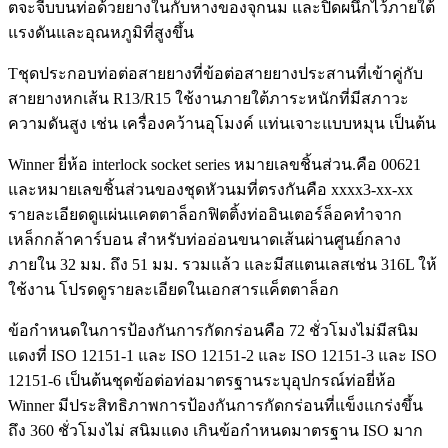
ตจะจีบบนท่อด้วยยางในกับหางของจุกนม และปิดผนึกไว้ภายใต้
แรงดันและอุณหภูมิที่สูงขึ้น
T
ชุดประกอบท่อต่อสายยางที่ข้อต่อสายยางประสานที่เข้าคู่กับ
สายยางหกเส้น R13/R15 ใช้งานภายใต้ภาระหนักที่มีสภาวะ
ความดันสูง เช่น เครื่องคว้านอุโมงค์ แท่นเจาะแบบหมุน เป็นต้น
Winner ยี่ห้อ interlock socket series หมายเลขชิ้นส่วน.คือ 00621
และหมายเลขชิ้นส่วนของชุดหัวนมที่ตรงกันคือ xxxx3-xx-xx
รายละเอียดดูแผ่นแคตตาล็อกฟิตติ้งท่ออินเตอร์ล็อคทำจาก
เหล็กกล้าคาร์บอน สำหรับท่ออ่อนขนาดเส้นผ่านศูนย์กลาง
ภายใน 32 มม. ถึง 51 มม. รวมแล้ว และมีสแตนเลสเช่น 316L ให้
ใช้งาน โปรดดูรายละเอียดในเอกสารแค็ตตาล็อก
ข้อกำหนดในการป้องกันการกัดกร่อนคือ 72 ชั่วโมงไม่มีสนิม
แดงที่ ISO 12151-1 และ ISO 12151-2 และ ISO 12151-3 และ ISO
12151-6 เป็นต้นชุดข้อต่อท่อมาตรฐานระบุอุปกรณ์ท่อยี่ห้อ
Winner มีประสิทธิภาพการป้องกันการกัดกร่อนที่แข็งแกร่งขึ้น
ถึง 360 ชั่วโมงไม่ สนิมแดง เกินข้อกำหนดมาตรฐาน ISO มาก