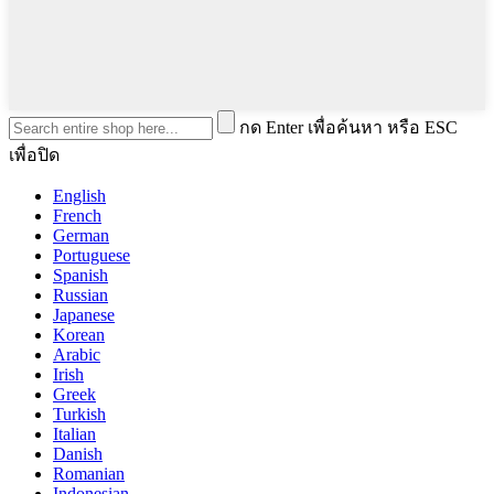
กด Enter เพื่อค้นหา หรือ ESC
เพื่อปิด
English
French
German
Portuguese
Spanish
Russian
Japanese
Korean
Arabic
Irish
Greek
Turkish
Italian
Danish
Romanian
Indonesian