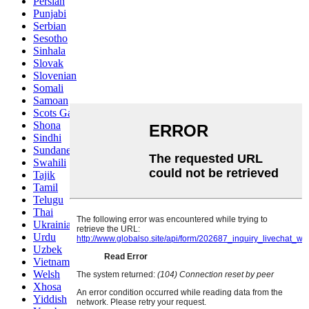
Persian
Punjabi
Serbian
Sesotho
Sinhala
Slovak
Slovenian
Somali
Samoan
Scots Gaelic
Shona
Sindhi
Sundanese
Swahili
Tajik
Tamil
Telugu
Thai
Ukrainian
Urdu
Uzbek
Vietnamese
Welsh
Xhosa
Yiddish