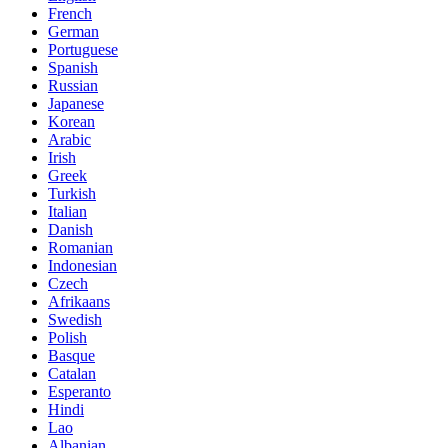
French
German
Portuguese
Spanish
Russian
Japanese
Korean
Arabic
Irish
Greek
Turkish
Italian
Danish
Romanian
Indonesian
Czech
Afrikaans
Swedish
Polish
Basque
Catalan
Esperanto
Hindi
Lao
Albanian